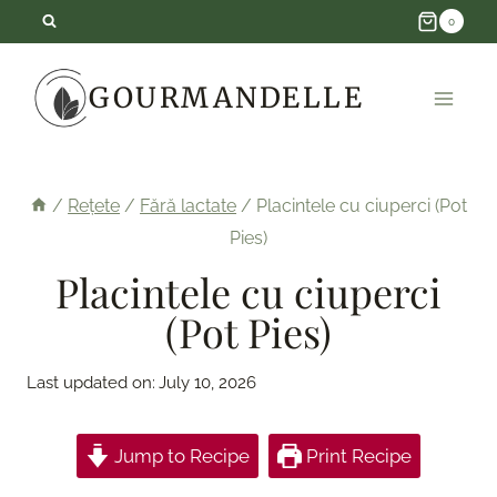
Skip
0
to
GOURMANDELLE
content
/
Rețete
/
Fără lactate
/
Placintele cu ciuperci (Pot
Pies)
Placintele cu ciuperci
(Pot Pies)
Last updated on:
July 10, 2026
Jump to Recipe
Print Recipe