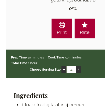
ora.
Print
Rate
m
m
Prep Time
10
minutes
Cook Time
50
minutes
h
i
i
Total Time
1
hour
o
n
n
–
+
Choose Serving Size
u
u
u
r
t
t
e
e
s
s
Ingredients
1
foaie
foietaj
taiat in 4 cercuri