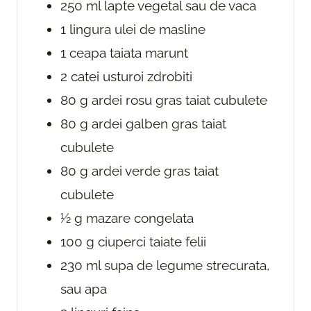
250
ml
lapte
vegetal sau de vaca
1
lingura
ulei de masline
1
ceapa
taiata marunt
2
catei
usturoi
zdrobiti
80
g
ardei rosu gras
taiat cubulete
80
g
ardei galben gras
taiat
cubulete
80
g
ardei verde gras
taiat
cubulete
½
g
mazare congelata
100
g
ciuperci
taiate felii
230
ml
supa de legume
strecurata,
sau apa