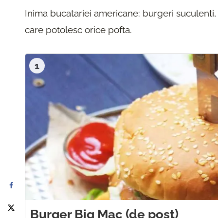
Inima bucatariei americane: burgeri suculent
care potolesc orice pofta.
1
Burger Big Mac (de post)