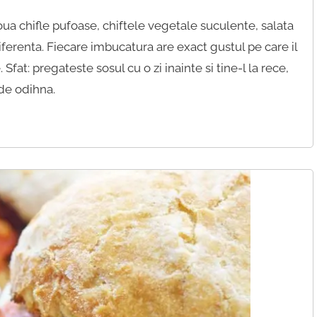
oua chifle pufoase, chiftele vegetale suculente, salata
iferenta. Fiecare imbucatura are exact gustul pe care il
Sfat: pregateste sosul cu o zi inainte si tine-l la rece,
de odihna.