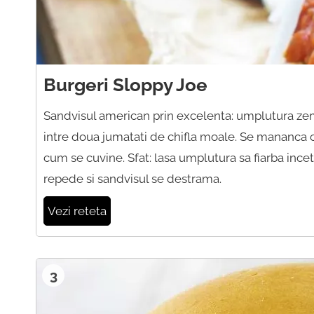
Burgeri Sloppy Joe
Sandvisul american prin excelenta: umplutura ze
intre doua jumatati de chifla moale. Se mananca 
cum se cuvine. Sfat: lasa umplutura sa fiarba incet
repede si sandvisul se destrama.
Vezi reteta
3