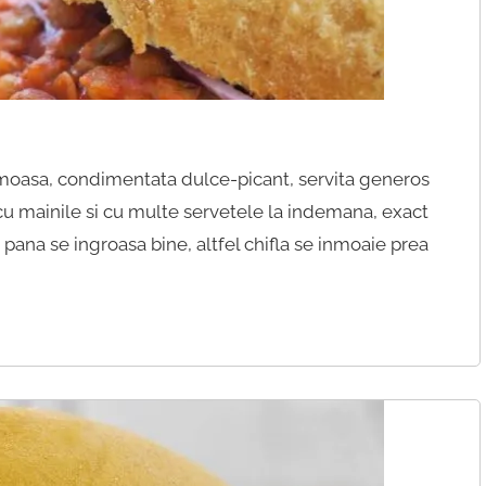
moasa, condimentata dulce-picant, servita generos
cu mainile si cu multe servetele la indemana, exact
 pana se ingroasa bine, altfel chifla se inmoaie prea