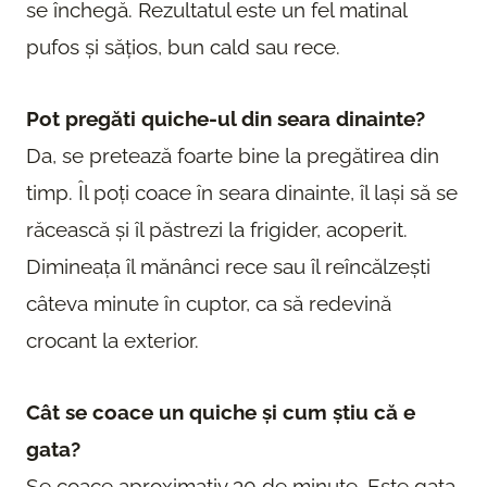
se închegă. Rezultatul este un fel matinal
pufos și sățios, bun cald sau rece.
Pot pregăti quiche-ul din seara dinainte?
Da, se pretează foarte bine la pregătirea din
timp. Îl poți coace în seara dinainte, îl lași să se
răcească și îl păstrezi la frigider, acoperit.
Dimineața îl mănânci rece sau îl reîncălzești
câteva minute în cuptor, ca să redevină
crocant la exterior.
Cât se coace un quiche și cum știu că e
gata?
Se coace aproximativ 30 de minute. Este gata