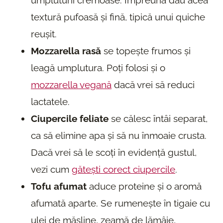
umpluturii cremoase. Împreună dau acea
textură pufoasă și fină, tipică unui quiche
reușit.
Mozzarella rasă
se topește frumos și
leagă umplutura. Poți folosi și o
mozzarella vegană
dacă vrei să reduci
lactatele.
Ciupercile feliate
se călesc întâi separat,
ca să elimine apa și să nu înmoaie crusta.
Dacă vrei să le scoți în evidență gustul,
vezi cum
gătești corect ciupercile
.
Tofu afumat
aduce proteine și o aromă
afumată aparte. Se rumenește în tigaie cu
ulei de măsline, zeamă de lămâie,