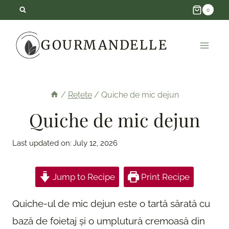
Skip
0
to
GOURMANDELLE
content
/
Rețete
/
Quiche de mic dejun
Quiche de mic dejun
Last updated on:
July 12, 2026
Jump to Recipe
Print Recipe
Quiche-ul de mic dejun este o tartă sărată cu
bază de foietaj și o umplutură cremoasă din