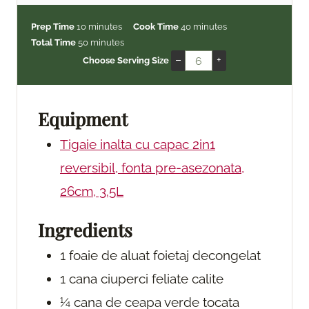
m
m
Prep Time
10
minutes
Cook Time
40
minutes
i
m
i
Total Time
50
minutes
n
i
n
–
+
Choose Serving Size
u
n
u
t
u
t
e
t
e
Equipment
s
e
s
s
Tigaie inalta cu capac 2in1
reversibil, fonta pre-asezonata,
26cm, 3.5L
Ingredients
1
foaie de aluat foietaj
decongelat
1
cana ciuperci feliate
calite
¼
cana de ceapa verde
tocata