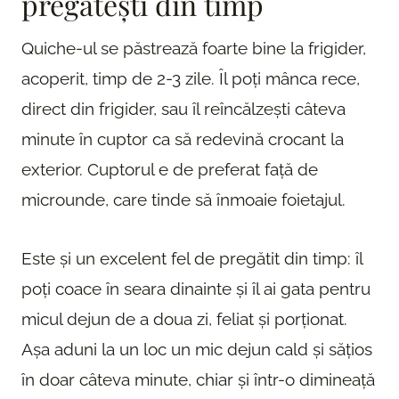
pregătești din timp
Quiche-ul se păstrează foarte bine la frigider,
acoperit, timp de 2-3 zile. Îl poți mânca rece,
direct din frigider, sau îl reîncălzești câteva
minute în cuptor ca să redevină crocant la
exterior. Cuptorul e de preferat față de
microunde, care tinde să înmoaie foietajul.
Este și un excelent fel de pregătit din timp: îl
poți coace în seara dinainte și îl ai gata pentru
micul dejun de a doua zi, feliat și porționat.
Așa aduni la un loc un mic dejun cald și sățios
în doar câteva minute, chiar și într-o dimineață