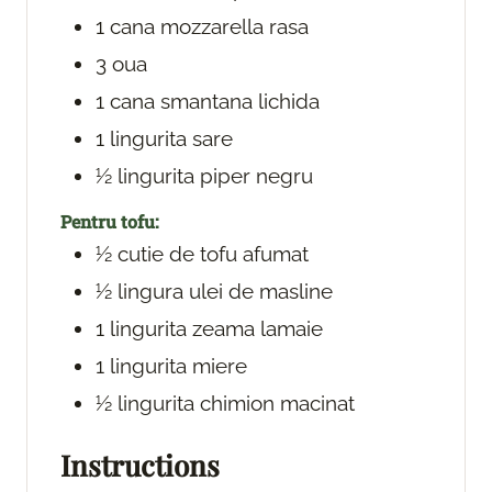
1
cana mozzarella
rasa
3
oua
1
cana smantana lichida
1
lingurita sare
½
lingurita piper negru
Pentru tofu:
½
cutie de tofu afumat
½
lingura ulei de masline
1
lingurita zeama lamaie
1
lingurita miere
½
lingurita chimion macinat
Instructions