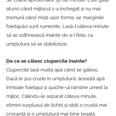
atunci când mijlocul s-a închegat și nu mai
tremură când miști ușor forma, iar marginile
foietajului sunt rumenite. Lasă-l câteva minute
să se odihnească înainte de a-l felia, ca
umplutura să se stabilizeze.
De ce se călesc ciupercile înainte?
Ciupercile lasă multă apă când se gătesc.
Dacă le pui crude în umplutură, această apă
înmoaie foietajul și quiche-ul rămâne umed la
mijloc. Călindu-le separat câteva minute,
elimini surplusul de lichid și obții o crustă mai
crocantă și o umplutură mai bine legată.