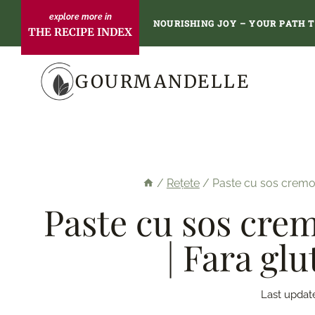
Skip
NOURISHING JOY – YOUR PATH 
THE RECIPE INDEX
to
content
GOURMANDELLE
/
Rețete
/
Paste cu sos cremos 
Paste cu sos crem
| Fara gl
Last updat