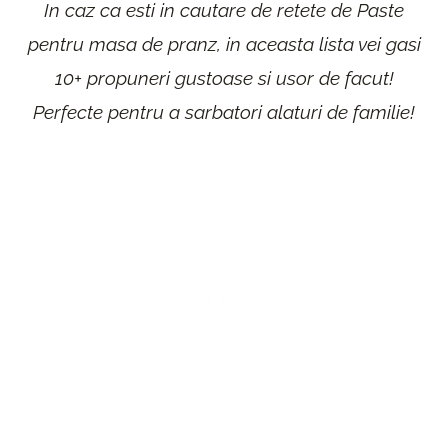
In caz ca esti in cautare de retete de Paste
pent
ru masa de p
ranz, in aceasta lista vei gasi
10+ propuneri gustoase si usor de facut!
Pe
rfecte pent
ru a sa
rbato
ri alatu
ri de familie!