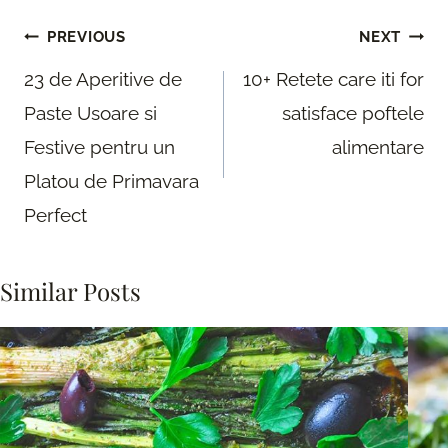
Post
PREVIOUS
NEXT
navigation
23 de Aperitive de
10+ Retete care iti for
Paste Usoare si
satisface poftele
Festive pentru un
alimentare
Platou de Primavara
Perfect
Similar Posts