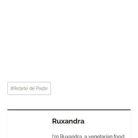
Post
#
Rețete de Paște
Tags:
Ruxandra
I'm Ruxandra, a vegetarian food