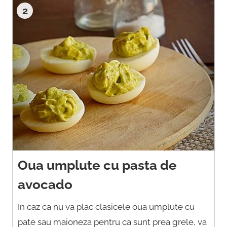
2
Oua umplute cu pasta de
avocado
In caz ca nu va plac clasicele oua umplute cu
pate sau maioneza pentru ca sunt prea grele, va