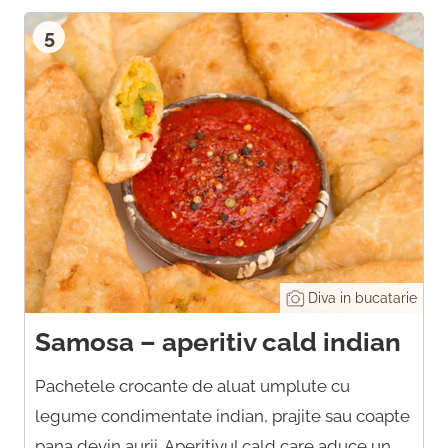
5
Diva in bucatarie
Samosa – aperitiv cald indian
Pachetele crocante de aluat umplute cu
legume condimentate indian, prajite sau coapte
pana devin aurii. Aperitivul cald care aduce un