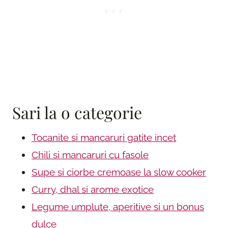
Sari la o categorie
Tocanite si mancaruri gatite incet
Chili si mancaruri cu fasole
Supe si ciorbe cremoase la slow cooker
Curry, dhal si arome exotice
Legume umplute, aperitive si un bonus
dulce