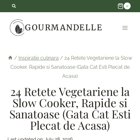
Skip
0
to
GOURMANDELLE
content
/
Inspiratie culinara
/
24 Retete Vegetariene la Slow
Cooker, Rapide si Sanatoase (Gata Cat Esti Plecat de
Acasa)
24 Retete Vegetariene la
Slow Cooker, Rapide si
Sanatoase (Gata Cat Esti
Plecat de Acasa)
Last updated on:
July 28, 2026