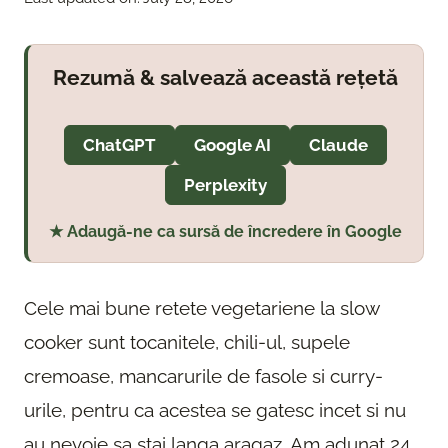
Rezumă & salvează această rețetă
ChatGPT
Google AI
Claude
Perplexity
★ Adaugă-ne ca sursă de încredere în Google
Cele mai bune retete vegetariene la slow
cooker sunt tocanitele, chili-ul, supele
cremoase, mancarurile de fasole si curry-
urile, pentru ca acestea se gatesc incet si nu
au nevoie sa stai langa aragaz. Am adunat 24