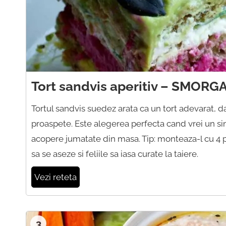
Tort sandvis aperitiv – SMOR
Tortul sandvis suedez arata ca un tort adevarat, 
proaspete. Este alegerea perfecta cand vrei un sin
acopere jumatate din masa. Tip: monteaza-l cu 4 pana
sa se aseze si feliile sa iasa curate la taiere.
Vezi reteta
3