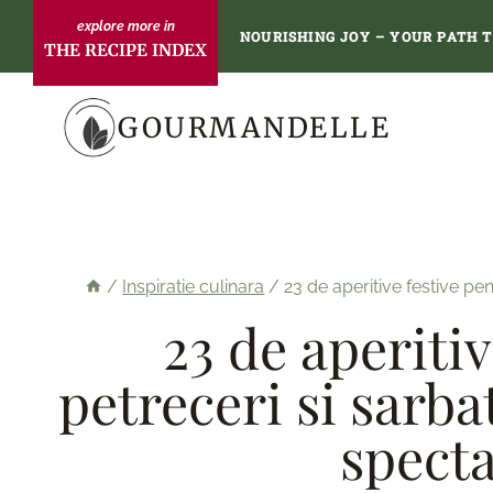
Skip
NOURISHING JOY – YOUR PATH 
THE RECIPE INDEX
to
content
GOURMANDELLE
/
Inspiratie culinara
/
23 de aperitive festive pe
23 de aperiti
petreceri si sarba
specta