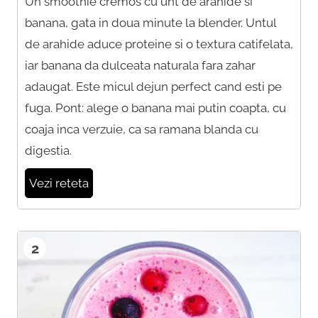
Un smoothie cremos cu unt de arahide si
banana, gata in doua minute la blender. Untul
de arahide aduce proteine si o textura catifelata,
iar banana da dulceata naturala fara zahar
adaugat. Este micul dejun perfect cand esti pe
fuga. Pont: alege o banana mai putin coapta, cu
coaja inca verzuie, ca sa ramana blanda cu
digestia.
Vezi reteta
2