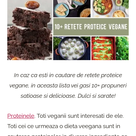
In caz ca esti in cautare de
retete p
roteice
vegane, in aceasta lista vei gasi 10+ propuneri
satioase si delicioase. Dulci si sa
rate!
P
roteinele
. Toti veganii sunt inte
resati de ele.
Toti cei ce u
rmeaza o dieta veegana sunt in