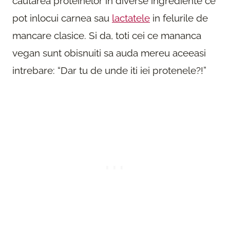
cauta
rea p
roteinelo
r in dive
rse ing
rediente ce
pot inlocui ca
rnea sau
lactatele
in felu
rile de
manca
re clasice. Si da, toti cei ce mananca
vegan sunt obisnuiti sa auda me
reu aceeasi
int
reba
re: “Da
r tu de unde iti iei p
rotenele?!”