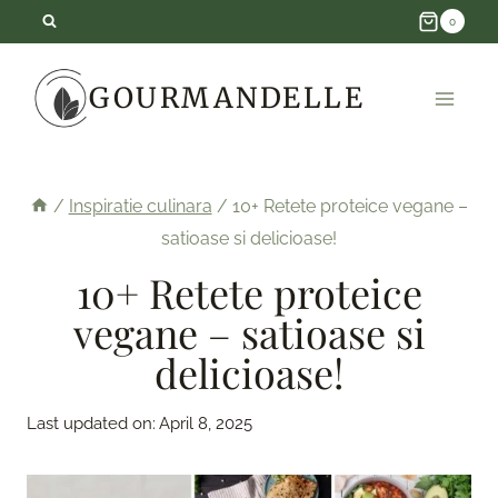
Skip
0
to
GOURMANDELLE
content
/
Inspiratie culinara
/
10+ Retete proteice vegane –
satioase si delicioase!
10+ Retete proteice
vegane – satioase si
delicioase!
Last updated on:
April 8, 2025