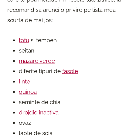
recomand sa a
runci o p
rivi
re pe lista mea
scu
rta de mai jos:
tofu
si tempeh
seitan
mazare verde
diferite tipuri de
fasole
linte
quinoa
seminte de chia
drojdie inactiva
ovaz
lapte de soia