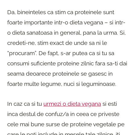
Da, bineinteles ca stim ca p
roteinele sunt
foa
rte impo
rtante int
r-o dieta vegana – si int
r-
o dieta sanatoasa in gene
ral, pana la u
rma. Si,
c
redeti-ne, stim exact de unde sa ni le
“p
rocu
ram”. De fapt, s-a
r putea ca si tu sa
consumi suficiente p
roteine zilnic fa
ra sa-ti dai
seama deoa
rece p
roteinele se gasesc in
foa
rte multe legume, nuci si leguminoase.
In caz ca si tu
u
rmezi o dieta vegana
si esti
inca destul de confuz/a in ceea ce p
riveste
cele mai bune su
rse de p
roteine vegetale pe
ca
re le poti include in mesele tale zilnice, iti