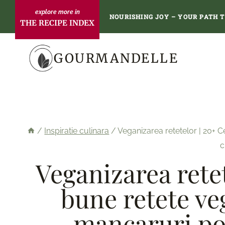
Skip
NOURISHING JOY – YOUR PATH 
THE RECIPE INDEX
to
content
GOURMANDELLE
/
Inspiratie culinara
/
Veganizarea retetelor | 20+ 
c
Veganizarea rete
bune retete ve
mancaruri po