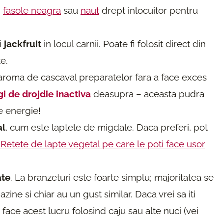
,
fasole neagra
sau
naut
drept inlocuitor pentru
i
jackfruit
in locul carnii. Poate fi folosit direct din
te.
 aroma de cascaval preparatelor fara a face exces
gi de drojdie inactiva
deasupra – aceasta pudra
e energie!
al
, cum este laptele de migdale. Daca preferi, pot
 Retete de lapte vegetal pe care le poti face usor
ate
. La branzeturi este foarte simplu; majoritatea se
zine si chiar au un gust similar. Daca vrei sa iti
face acest lucru folosind caju sau alte nuci (vei