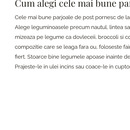
Cum alegi cele mai bune par
Cele mai bune parjoale de post pornesc de la u
Alege leguminoasele precum nautul, lintea sau
mizeaza pe legume ca dovleceii, broccoli si c
compozitie care se leaga fara ou, foloseste fa
fiert. Stoarce bine legumele apoase inainte de
Prajeste-le in ulei incins sau coace-le in cupto