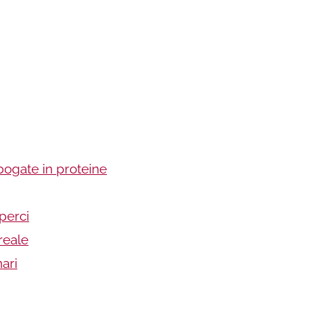
bogate in proteine
uperci
reale
nari