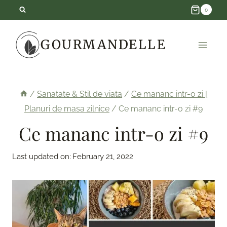
Skip
0
to
GOURMANDELLE
content
/
Sanatate & Stil de viata
/
Ce mananc intr-o zi |
Planuri de masa zilnice
/
Ce mananc intr-o zi #9
Ce mananc intr-o zi #9
Last updated on:
February 21, 2022