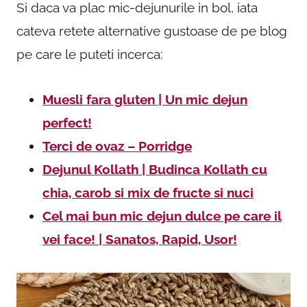
Si daca va plac mic-dejunurile in bol, iata
cateva retete alternative gustoase de pe blog
pe care le puteti incerca:
Muesli fara gluten | Un mic dejun
perfect!
Terci de ovaz – Porridge
Dejunul Kollath | Budinca Kollath cu
chia, carob si mix de fructe si nuci
Cel mai bun mic dejun dulce pe care il
vei face! | Sanatos, Rapid, Usor!